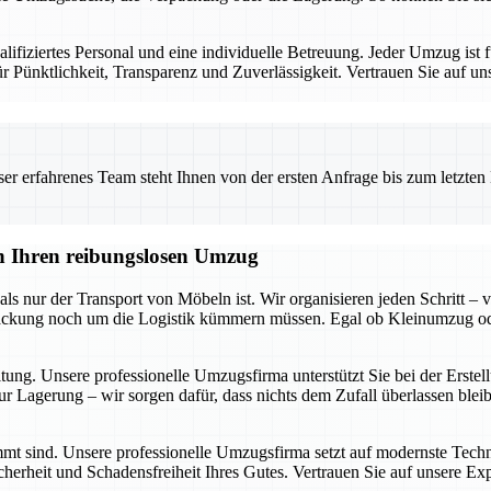
iziertes Personal und eine individuelle Betreuung. Jeder Umzug ist fü
 Pünktlichkeit, Transparenz und Zuverlässigkeit. Vertrauen Sie auf un
 erfahrenes Team steht Ihnen von der ersten Anfrage bis zum letzten Ka
en Ihren reibungslosen Umzug
s nur der Transport von Möbeln ist. Wir organisieren jeden Schritt – v
 Packung noch um die Logistik kümmern müssen. Egal ob Kleinumzug o
itung. Unsere professionelle Umzugsfirma unterstützt Sie bei der Erst
r Lagerung – wir sorgen dafür, dass nichts dem Zufall überlassen blei
timmt sind. Unsere professionelle Umzugsfirma setzt auf modernste Tech
cherheit und Schadensfreiheit Ihres Gutes. Vertrauen Sie auf unsere Ex