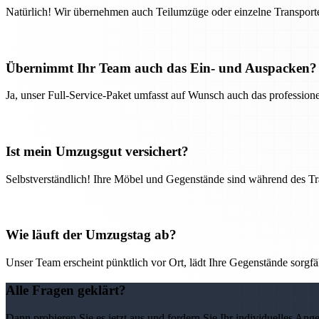
Natürlich! Wir übernehmen auch Teilumzüge oder einzelne Transport
Übernimmt Ihr Team auch das Ein- und Auspacken?
Ja, unser Full-Service-Paket umfasst auf Wunsch auch das professio
Ist mein Umzugsgut versichert?
Selbstverständlich! Ihre Möbel und Gegenstände sind während des Tra
Wie läuft der Umzugstag ab?
Unser Team erscheint pünktlich vor Ort, lädt Ihre Gegenstände sorgfälti
Alle Fragen geklärt?
Dann probieren Sie es jetzt aus und fordern Sie Ihr individuelles Ang