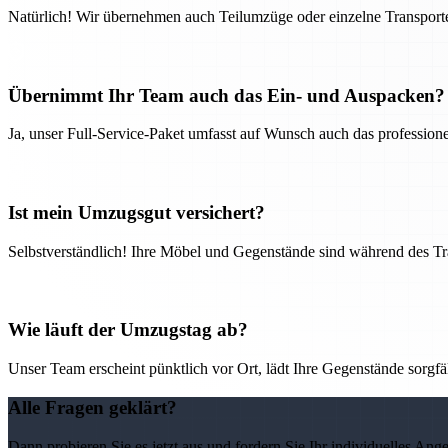
Natürlich! Wir übernehmen auch Teilumzüge oder einzelne Transport
Übernimmt Ihr Team auch das Ein- und Auspacken?
Ja, unser Full-Service-Paket umfasst auf Wunsch auch das professio
Ist mein Umzugsgut versichert?
Selbstverständlich! Ihre Möbel und Gegenstände sind während des Tra
Wie läuft der Umzugstag ab?
Unser Team erscheint pünktlich vor Ort, lädt Ihre Gegenstände sorgfälti
Alle Fragen geklärt?
Dann probieren Sie es jetzt aus und fordern Sie Ihr individuelles Ang