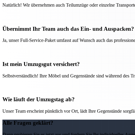
Natürlich! Wir übernehmen auch Teilumzüge oder einzelne Transport
Übernimmt Ihr Team auch das Ein- und Auspacken?
Ja, unser Full-Service-Paket umfasst auf Wunsch auch das professio
Ist mein Umzugsgut versichert?
Selbstverständlich! Ihre Möbel und Gegenstände sind während des Tra
Wie läuft der Umzugstag ab?
Unser Team erscheint pünktlich vor Ort, lädt Ihre Gegenstände sorgfälti
Alle Fragen geklärt?
Dann probieren Sie es jetzt aus und fordern Sie Ihr individuelles Ang