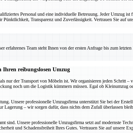
iziertes Personal und eine individuelle Betreuung. Jeder Umzug ist fü
 Pünktlichkeit, Transparenz und Zuverlässigkeit. Vertrauen Sie auf un
 erfahrenes Team steht Ihnen von der ersten Anfrage bis zum letzten Ka
en Ihren reibungslosen Umzug
s nur der Transport von Möbeln ist. Wir organisieren jeden Schritt – v
 Packung noch um die Logistik kümmern müssen. Egal ob Kleinumzug o
itung. Unsere professionelle Umzugsfirma unterstützt Sie bei der Erst
r Lagerung – wir sorgen dafür, dass nichts dem Zufall überlassen blei
timmt sind. Unsere professionelle Umzugsfirma setzt auf modernste Tech
cherheit und Schadensfreiheit Ihres Gutes. Vertrauen Sie auf unsere Ex