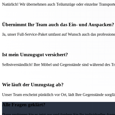
Natürlich! Wir übernehmen auch Teilumzüge oder einzelne Transport
Übernimmt Ihr Team auch das Ein- und Auspacken?
Ja, unser Full-Service-Paket umfasst auf Wunsch auch das professio
Ist mein Umzugsgut versichert?
Selbstverständlich! Ihre Möbel und Gegenstände sind während des Tra
Wie läuft der Umzugstag ab?
Unser Team erscheint pünktlich vor Ort, lädt Ihre Gegenstände sorgfälti
Alle Fragen geklärt?
Dann probieren Sie es jetzt aus und fordern Sie Ihr individuelles Ang