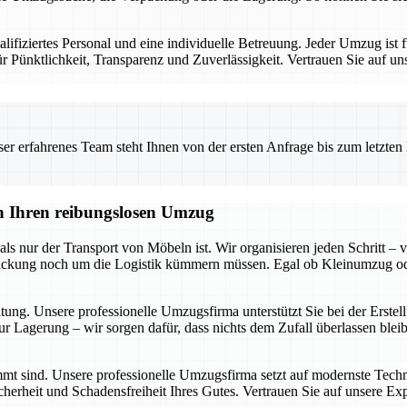
iziertes Personal und eine individuelle Betreuung. Jeder Umzug ist fü
 Pünktlichkeit, Transparenz und Zuverlässigkeit. Vertrauen Sie auf un
 erfahrenes Team steht Ihnen von der ersten Anfrage bis zum letzten Ka
en Ihren reibungslosen Umzug
s nur der Transport von Möbeln ist. Wir organisieren jeden Schritt – v
 Packung noch um die Logistik kümmern müssen. Egal ob Kleinumzug o
itung. Unsere professionelle Umzugsfirma unterstützt Sie bei der Erst
r Lagerung – wir sorgen dafür, dass nichts dem Zufall überlassen blei
timmt sind. Unsere professionelle Umzugsfirma setzt auf modernste Tech
cherheit und Schadensfreiheit Ihres Gutes. Vertrauen Sie auf unsere Ex