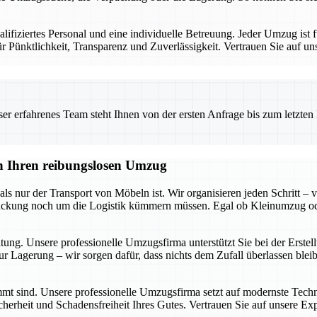
iziertes Personal und eine individuelle Betreuung. Jeder Umzug ist fü
 Pünktlichkeit, Transparenz und Zuverlässigkeit. Vertrauen Sie auf un
 erfahrenes Team steht Ihnen von der ersten Anfrage bis zum letzten Ka
en Ihren reibungslosen Umzug
s nur der Transport von Möbeln ist. Wir organisieren jeden Schritt – v
 Packung noch um die Logistik kümmern müssen. Egal ob Kleinumzug o
itung. Unsere professionelle Umzugsfirma unterstützt Sie bei der Erst
r Lagerung – wir sorgen dafür, dass nichts dem Zufall überlassen blei
timmt sind. Unsere professionelle Umzugsfirma setzt auf modernste Tech
cherheit und Schadensfreiheit Ihres Gutes. Vertrauen Sie auf unsere Ex