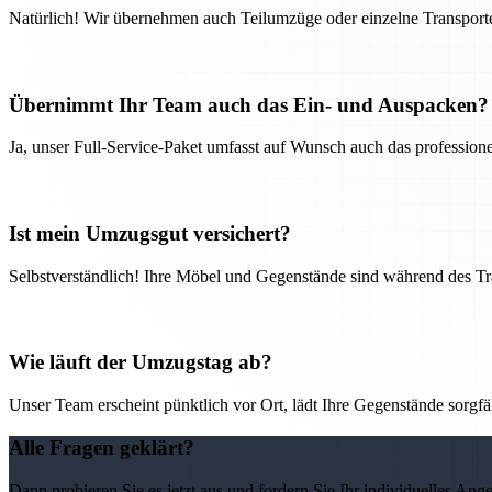
Natürlich! Wir übernehmen auch Teilumzüge oder einzelne Transport
Übernimmt Ihr Team auch das Ein- und Auspacken?
Ja, unser Full-Service-Paket umfasst auf Wunsch auch das professio
Ist mein Umzugsgut versichert?
Selbstverständlich! Ihre Möbel und Gegenstände sind während des Tra
Wie läuft der Umzugstag ab?
Unser Team erscheint pünktlich vor Ort, lädt Ihre Gegenstände sorgfälti
Alle Fragen geklärt?
Dann probieren Sie es jetzt aus und fordern Sie Ihr individuelles Ang